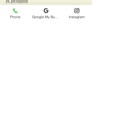
À propos
Réservation
FAQ
Phone
Google My Business
Instagram
©2025 Gestion Topmarcs inc.